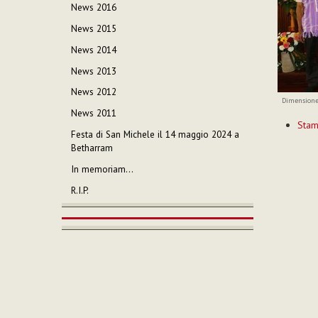
News 2016
News 2015
News 2014
News 2013
News 2012
Dimensione
News 2011
Azioni
Sta
sul
Festa di San Michele il 14 maggio 2024 a
documen
Betharram
In memoriam…
R.I.P.