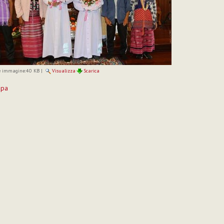
 immagine:
40 KB
|
Visualizza
Scarica
mpa
to