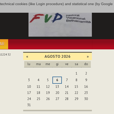
only technical cookies (like Login procedure) and statistical one (by Google
PAR
11224 32
«
AGOSTO 2026
»
lu
ma
me
gi
ve
sa
do
agosto
1
2
3
4
5
6
7
8
9
10
11
12
13
14
15
16
17
18
19
20
21
22
23
24
25
26
27
28
29
30
31