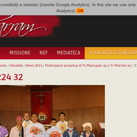
i accreditati) e statistici (tramite Google Analytics). In this site we use 
Analytics).
OK
A
MISSIONE
NEF
MEDIATECA
P. AUGUSTO ETCHECO
Home
/
Attualità
/
News 2021
/
Professione perpetua di Fr. Phanupan scj e Fr. Phichet scj
/
2
224 32