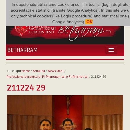
In questo sito utilizziamo cookie ai soli fini tecnici (login degli uten
accreditati) e statistici (tramite Google Analytics). In this site we 
only technical cookies (like Login procedure) and statistical one 
Google Analytics).
OK
BETHARRAM
HOME
ATTUALITÀ
Tu sei qui:
Home
/
Attualità
/
News 2021
/
BÉTHARRAM
Professione perpetua di Fr. Phanupan scj e Fr. Phichet scj
/
211224 29
FAMIGLIA
211224 29
MISSIONE
NEF
MEDIATECA
P. AUGUSTO ETCHECOPAR