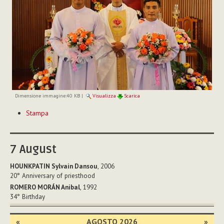
Dimensione immagine:
40 KB
|
Visualizza
Scarica
Azioni
Stampa
sul
documento
7
August
HOUNKPATIN Sylvain Dansou
, 2006
20°
Anniversary of priesthood
ROMERO MORÁN Anibal
, 1992
34°
Birthday
«
AGOSTO 2026
»