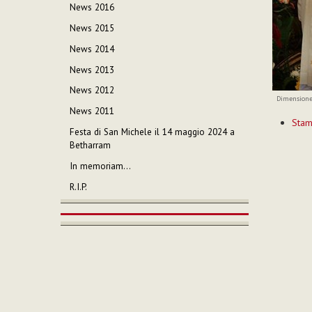
News 2016
News 2015
News 2014
News 2013
News 2012
Dimensione
News 2011
Azioni
Sta
sul
Festa di San Michele il 14 maggio 2024 a
documen
Betharram
In memoriam…
R.I.P.