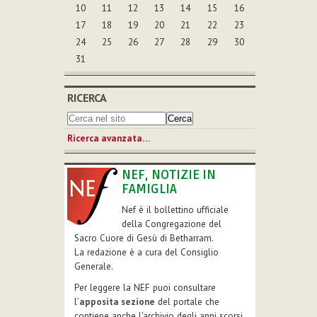
10
11
12
13
14
15
16
17
18
19
20
21
22
23
24
25
26
27
28
29
30
31
RICERCA
Ricerca avanzata…
NEF, NOTIZIE IN
FAMIGLIA
Nef è il bollettino ufficiale
della Congregazione del
Sacro Cuore di Gesù di Betharram.
La redazione è a cura del Consiglio
Generale.
Per leggere la NEF puoi consultare
l’
apposita sezione
del portale che
contiene anche l'archivio degli anni scorsi.