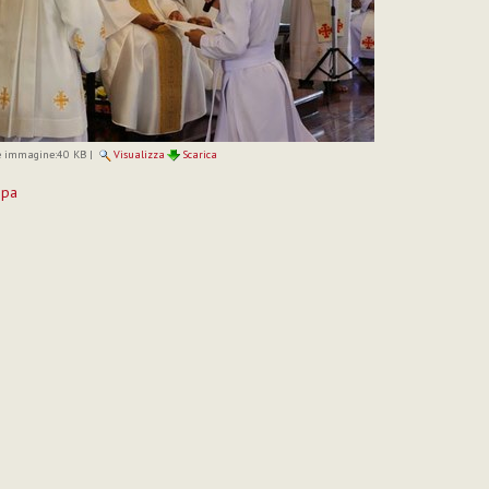
 immagine:
40 KB
|
Visualizza
Scarica
mpa
to