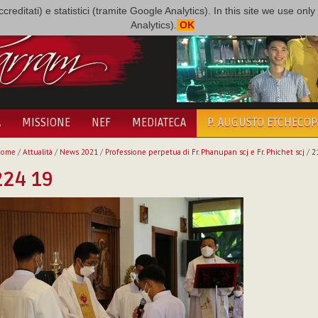
i accreditati) e statistici (tramite Google Analytics). In this site we use 
Analytics).
OK
A
MISSIONE
NEF
MEDIATECA
P. AUGUSTO ETCHECO
Home
/
Attualità
/
News 2021
/
Professione perpetua di Fr. Phanupan scj e Fr. Phichet scj
/
2
224 19