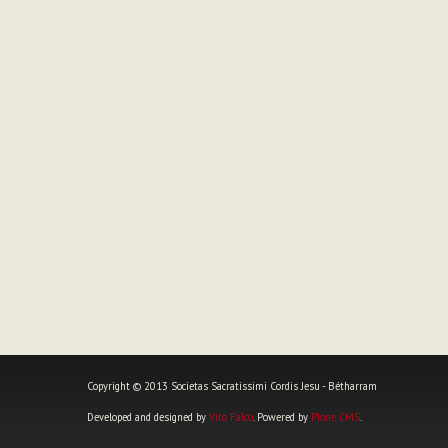
Copyright © 2013 Societas Sacratissimi Cordis Jesu - Bétharram
Developed and designed by
Vito Falco
. Powered by
Plone CMS
.
Strumenti