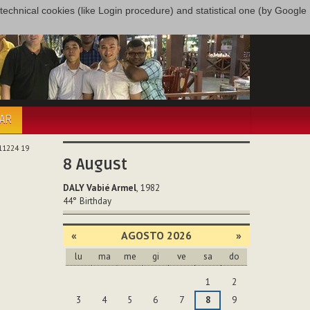
only technical cookies (like Login procedure) and statistical one (by Google
PAR
11224 19
8
August
DALY Vabié Armel
, 1982
44°
Birthday
«
AGOSTO 2026
»
lu
ma
me
gi
ve
sa
do
agosto
1
2
3
4
5
6
7
8
9