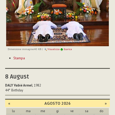
Dimensione immagine:
40 KB
|
Visualizza
Scarica
Azioni
Stampa
sul
documento
8
August
DALY Vabié Armel
, 1982
44°
Birthday
«
AGOSTO 2026
»
lu
ma
me
gi
ve
sa
do