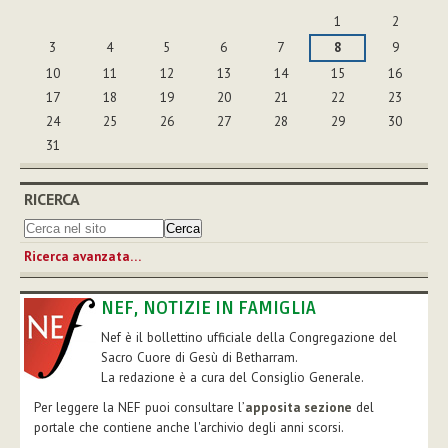
agosto
1
2
3
4
5
6
7
8
9
10
11
12
13
14
15
16
17
18
19
20
21
22
23
24
25
26
27
28
29
30
31
RICERCA
Ricerca avanzata…
NEF, NOTIZIE IN FAMIGLIA
Nef è il bollettino ufficiale della Congregazione del
Sacro Cuore di Gesù di Betharram.
La redazione è a cura del Consiglio Generale.
Per leggere la NEF puoi consultare l’
apposita sezione
del
portale che contiene anche l'archivio degli anni scorsi.