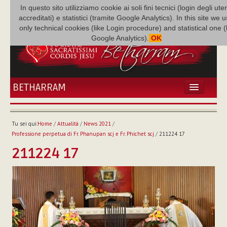
In questo sito utilizziamo cookie ai soli fini tecnici (login degli uten
accreditati) e statistici (tramite Google Analytics). In this site we 
only technical cookies (like Login procedure) and statistical one 
Google Analytics).
OK
BETHARRAM
HOME
ATTUALITÀ
Tu sei qui:
Home
/
Attualità
/
News 2021
/
BÉTHARRAM
Professione perpetua di Fr. Phanupan scj e Fr. Phichet scj
/
211224 17
FAMIGLIA
211224 17
MISSIONE
NEF
MEDIATECA
P. AUGUSTO ETCHECOPAR