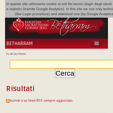
In questo sito utilizziamo cookie ai soli fini tecnici (login degli utenti
e statistici (tramite Google Analytics). In this site we use only techn
(like Login procedure) and statistical one (by Google Analytics
BETHARRAM
HOME
Tu sei qui:
Home
ATTUALITÀ
BÉTHARRAM
FAMIGLIA
MISSIONE
NEF
Risultati
MEDIATECA
P. AUGUSTO ETCHECOPAR
Iscriviti a un feed RSS sempre aggiornato.