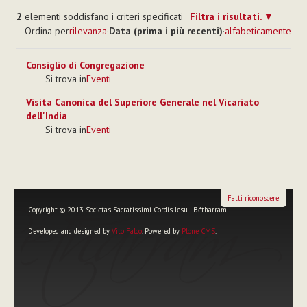
2
elementi soddisfano i criteri specificati
Filtra i risultati.
Ordina per
rilevanza
·
Data (prima i più recenti)
·
alfabeticamente
Consiglio di Congregazione
Si trova in
Eventi
Visita Canonica del Superiore Generale nel Vicariato
dell'India
Si trova in
Eventi
Fatti riconoscere
Copyright © 2013 Societas Sacratissimi Cordis Jesu - Bétharram
Developed and designed by
Vito Falco
. Powered by
Plone CMS
.
Strumenti
personali