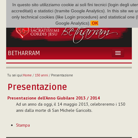
In questo sito utilizziamo cookie ai soli fini tecnici (login degli uten
accreditati) e statistici (tramite Google Analytics). In this site we 
only technical cookies (like Login procedure) and statistical one 
Google Analytics).
OK
BETHARRAM
HOME
ATTUALITÀ
Tu sei qui:
Home
/
150 anni
/
Presentazione
BÉTHARRAM
Presentazione
FAMIGLIA
MISSIONE
Presentazione dell'Anno Giubilare 2013 / 2014
Ad un anno da oggi, il 14 maggio 2013, celebreremo i 150
NEF
anni dalla morte di San Michele Garicoïts.
MEDIATECA
Azioni
P. AUGUSTO ETCHECOPAR
Stampa
sul
documento