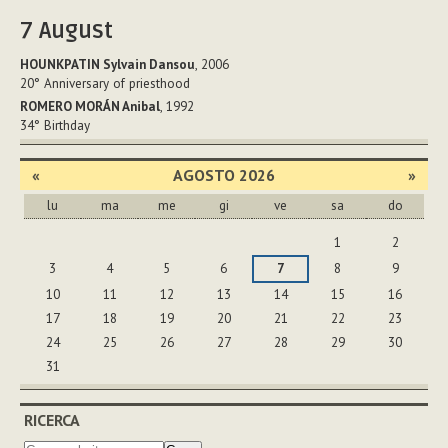
7
August
HOUNKPATIN Sylvain Dansou
, 2006
20°
Anniversary of priesthood
ROMERO MORÁN Anibal
, 1992
34°
Birthday
«
AGOSTO 2026
»
lu
ma
me
gi
ve
sa
do
agosto
1
2
3
4
5
6
7
8
9
10
11
12
13
14
15
16
17
18
19
20
21
22
23
24
25
26
27
28
29
30
31
RICERCA