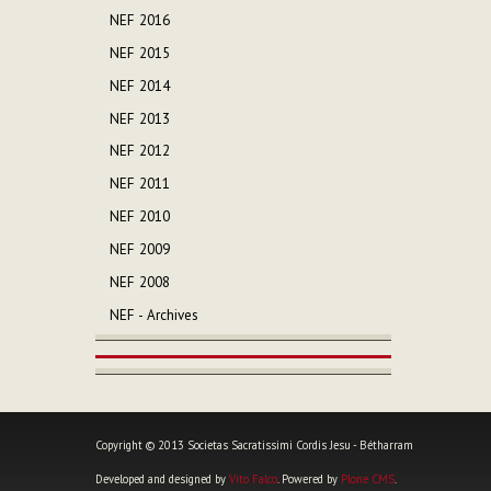
NEF 2016
NEF 2015
NEF 2014
NEF 2013
NEF 2012
NEF 2011
NEF 2010
NEF 2009
NEF 2008
NEF - Archives
Copyright © 2013 Societas Sacratissimi Cordis Jesu - Bétharram
Developed and designed by
Vito Falco
. Powered by
Plone CMS
.