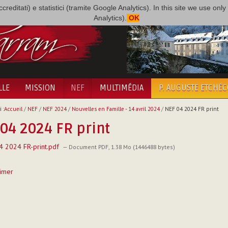
i accreditati) e statistici (tramite Google Analytics). In this site we use 
Analytics).
OK
LLE
MISSION
NEF
MULTIMÉDIA
P. AUGUSTE ETCHÉ
 :
Accueil
/
NEF
/
NEF 2024
/
Nouvelles en Famille - 14 avril 2024
/
NEF 04 2024 FR print
04 2024 FR print
 2024 FR-print.pdf
— Document PDF, 1.38 Mo (1446488 bytes)
imer
t