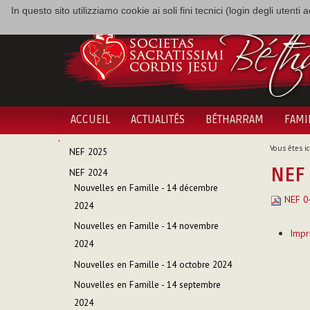
In questo sito utilizziamo cookie ai soli fini tecnici (login degli utent
ACCUEIL
ACTUALITÉS
BÉTHARRAM
FAMI
NAVIGATION
Vous êtes ici
NEF 2025
NEF 
NEF 2024
Nouvelles en Famille - 14 décembre
NEF 04
2024
Actions
Nouvelles en Famille - 14 novembre
Impr
sur
2024
le
Nouvelles en Famille - 14 octobre 2024
documen
Nouvelles en Famille - 14 septembre
2024