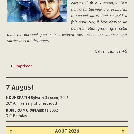
comme il fit aux anges, il leur
donna un Sauveur ; et puis, s’ils
le servent après tout ce qu’il a
fait pour eux, il leur destine un
bonheur plus grand que celui
dont ils auraient joui s’ils n’avaient pas péché, un bonheur qui
surpasse celui des anges.
Cahier Cachica, 46
Actions
Imprimer
sur
le
document
7
August
HOUNKPATIN Sylvain Dansou
, 2006
20°
Anniversary of priesthood
ROMERO MORÁN Anibal
, 1992
34°
Birthday
«
AOÛT 2026
»