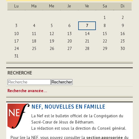
Lu
Ma
Me
Je
Ve
Sa
Di
Août
1
2
3
4
5
6
7
8
9
10
11
12
13
14
15
16
17
18
19
20
21
22
23
24
25
26
27
28
29
30
31
RECHERCHE
Recherche avancée…
NEF, NOUVELLES EN FAMILLE
La Nef est le bulletin officiel de la Congrégation du
Sacré-Cœur de Jésus de Bétharram.
La rédaction est sous la direction du Conseil général.
Pour lire la NEF, vous pouvez consulter la
section appropriée
du