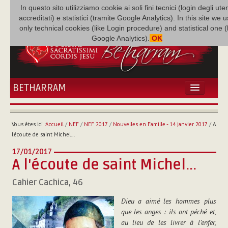
In questo sito utilizziamo cookie ai soli fini tecnici (login degli uten
accreditati) e statistici (tramite Google Analytics). In this site we 
only technical cookies (like Login procedure) and statistical one 
Google Analytics).
OK
BETHARRAM
ACCUEIL
ACTUALITÉS
Vous êtes ici :
Accueil
/
NEF
/
NEF 2017
/
Nouvelles en Famille - 14 janvier 2017
/
A
BÉTHARRAM
l'écoute de saint Michel...
FAMILLE
17/01/2017
MISSION
A l'écoute de saint Michel...
NEF
Cahier Cachica, 46
MULTIMÉDIA
P. AUGUSTE ETCHÉCOPAR
Dieu a aimé les hommes plus
que les anges : ils ont péché et,
au lieu de les livrer à l’enfer,